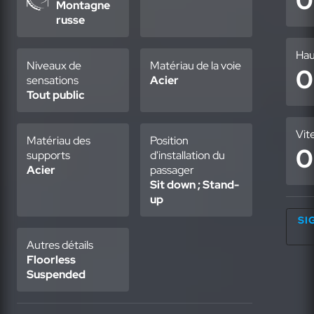
0
Montagne
russe
Hau
Niveaux de
Matériau de la voie
0
sensations
Acier
Tout public
Vit
Matériau des
Position
0
supports
d'installation du
Acier
passager
Sit down ; Stand-
up
SI
Autres détails
Floorless
Suspended