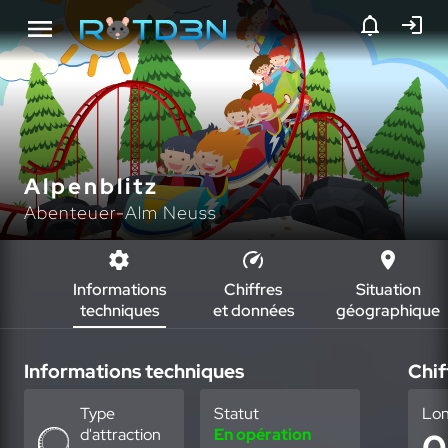
Alpenblitz
Abenteuer-Alm Neuss
Informations
Chiffres
Situation
techniques
et données
géographique
Informations techniques
Chif
Type
Statut
Lo
d'attraction
En opération