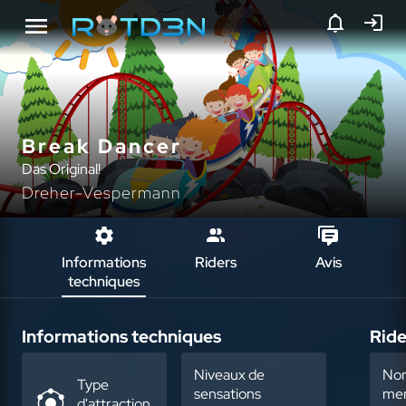
Break Dancer
Das Original!
Dreher-Vespermann
Informations
Riders
Avis
techniques
Informations techniques
Ride
Niveaux de
No
Type
sensations
mem
d'attraction