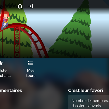
liste
Mes
Édition
uhaits
tours
mmentaires
C'est leur favori
Nombre de membres a
dans leurs favoris