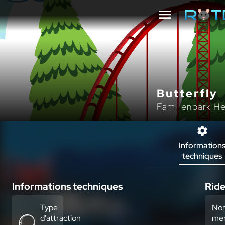
Butterfly
Familienpark H
Information
techniques
Informations techniques
Ride
Type
No
d'attraction
mem