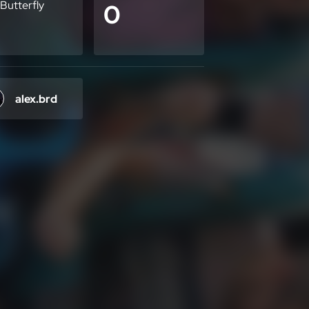
 Butterfly
0
alex.brd