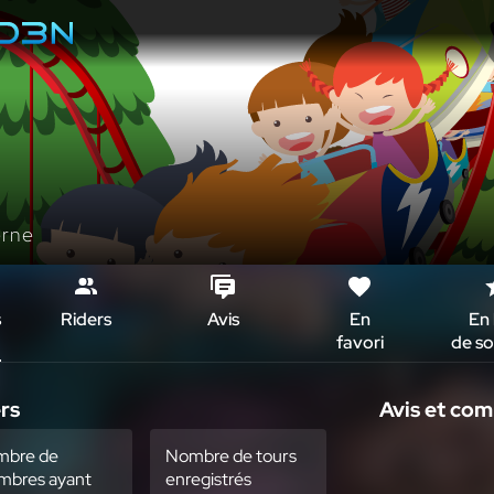
erne
s
Riders
Avis
En
En 
favori
de so
rs
Avis et co
mbre de
Nombre de tours
bres ayant
enregistrés