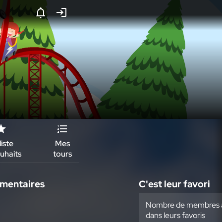
liste
Mes
Édition
uhaits
tours
mmentaires
C'est leur favori
Nombre de membres a
dans leurs favoris