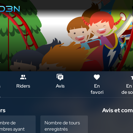
r
s
Riders
Avis
En
En 
favori
de so
rs
Avis et co
mbre de
Nombre de tours
bres ayant
enregistrés