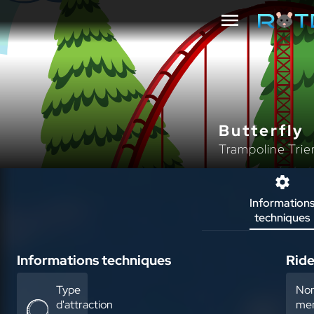
Butterfly
Trampoline Trie
Information
techniques
Informations techniques
Ride
Type
No
d'attraction
mem