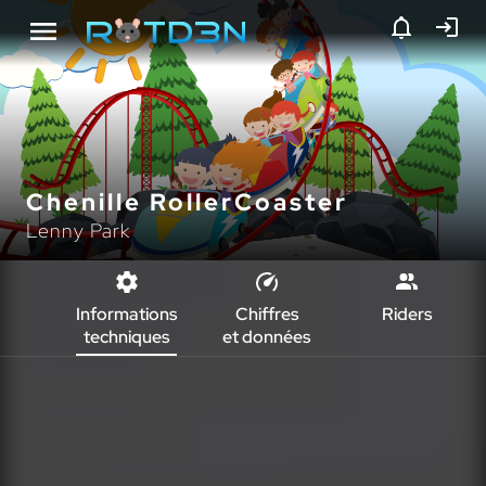
Chenille RollerCoaster
Lenny Park
Informations
Chiffres
Riders
techniques
et données