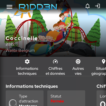
Coccinelle
2022
Walibi Belgium
Informations
Chiffres
Autres
Situa
techniques
et données
vies
géograp
Informations techniques
Chif
Type
Statut
Lo
d'attraction
Fermée
0