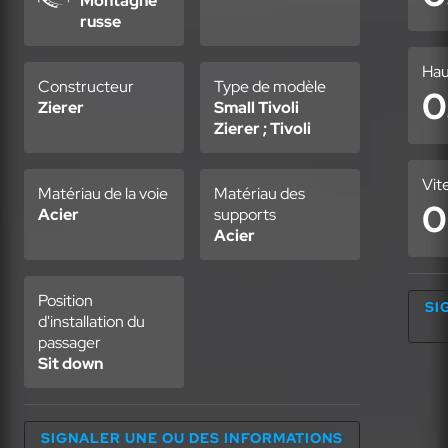
Montagne
russe
Hau
Constructeur
Type de modèle
0
Zierer
Small Tivoli
Zierer ; Tivoli
Vit
Matériau de la voie
Matériau des
0
Acier
supports
Acier
Position
SI
d'installation du
passager
Sit down
SIGNALER UNE OU DES INFORMATIONS