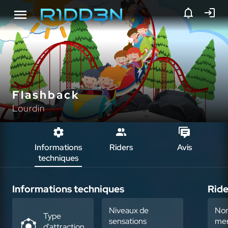
Flashback
Lourdin
Informations
Riders
Avis
techniques
Informations techniques
Ride
Niveaux de
No
Type
sensations
mem
d'attraction