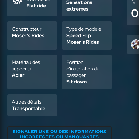
Sensations
fai
Flat ride
extrêmes
0
Constructeur
Type de modèle
Moser's Rides
Speed Flip
Moser's Rides
Matériau des
Position
supports
d'installation du
Acier
passager
Sit down
Autres détails
Transportable
SIGNALER UNE OU DES INFORMATIONS
INCORRECTES OU MANQUANTES