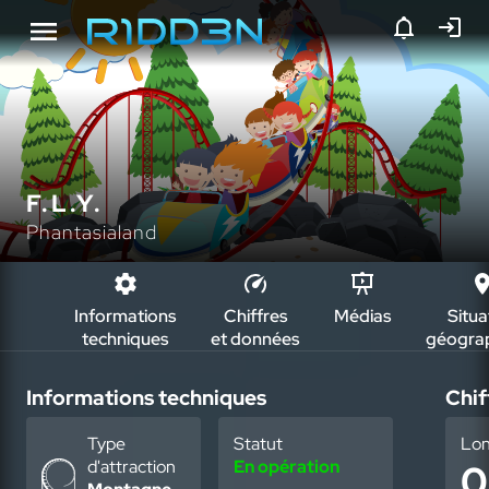
F.L.Y.
Phantasialand
Informations
Chiffres
Médias
Situa
techniques
et données
géogra
Informations techniques
Chif
Type
Statut
Lo
d'attraction
En opération
0