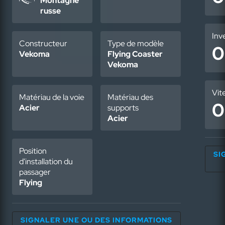
Montagne
russe
Inv
Constructeur
Type de modèle
0
Vekoma
Flying Coaster
Vekoma
Vit
Matériau de la voie
Matériau des
0
Acier
supports
Acier
Position
SI
d'installation du
passager
Flying
SIGNALER UNE OU DES INFORMATIONS