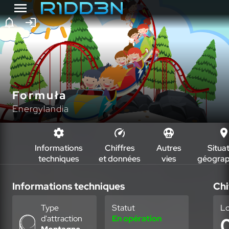
Formuła
Energylandia
Informations
Chiffres
Autres
Situa
techniques
et données
vies
géograp
Informations techniques
Chi
Type
Statut
L
d'attraction
En opération