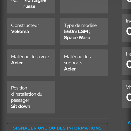
Montagne
russe
In
Constructeur
Type de modèle
Vekoma
560m LSM ;
Space Warp
Ha
Matériau de la voie
Matériau des
Acier
supports
Acier
Vi
Position
d'installation du
passager
Sit down
S
SIGNALER UNE OU DES INFORMATIONS