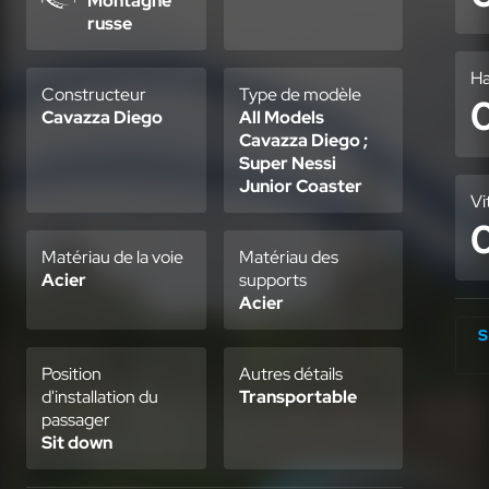
Montagne
russe
Ha
Constructeur
Type de modèle
Cavazza Diego
All Models
Cavazza Diego ;
Super Nessi
Junior Coaster
Vi
Matériau de la voie
Matériau des
Acier
supports
Acier
S
Position
Autres détails
d'installation du
Transportable
passager
Sit down