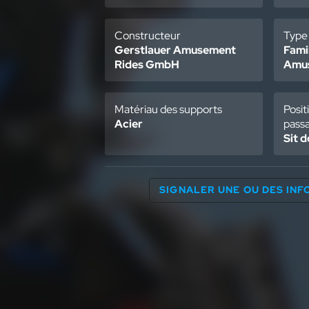
Constructeur
Type
Gerstlauer Amusement
Fami
Rides GmbH
Amu
Matériau des supports
Posit
Acier
pass
Sit 
SIGNALER UNE OU DES IN