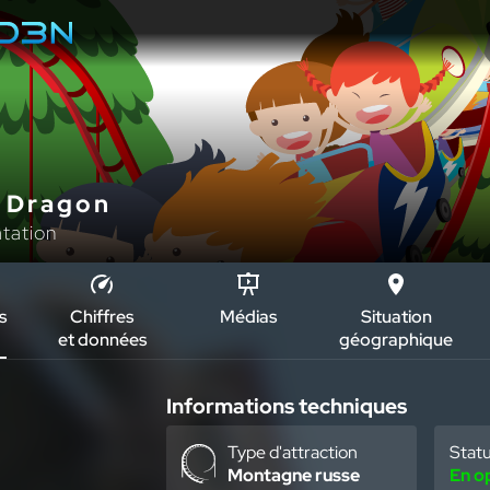
u Dragon
atation
s
Chiffres
Médias
Situation
et données
géographique
Informations techniques
Type d'attraction
Stat
Montagne russe
En o