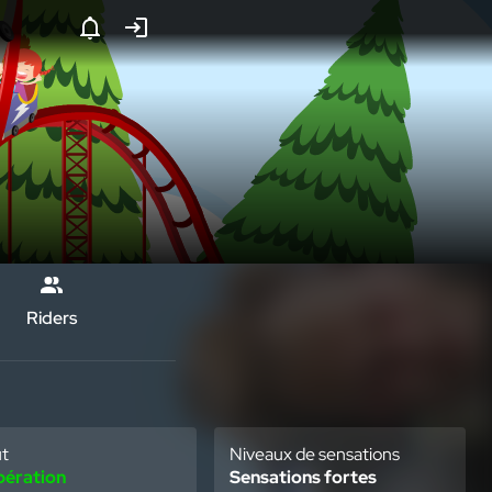
Riders
Avis
En
En 
favori
de so
ut
Niveaux de sensations
pération
Sensations fortes