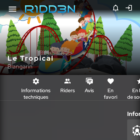
Le Tropical
Blangarin
Informations
Riders
Avis
En
En l
techniques
favori
de so
Info