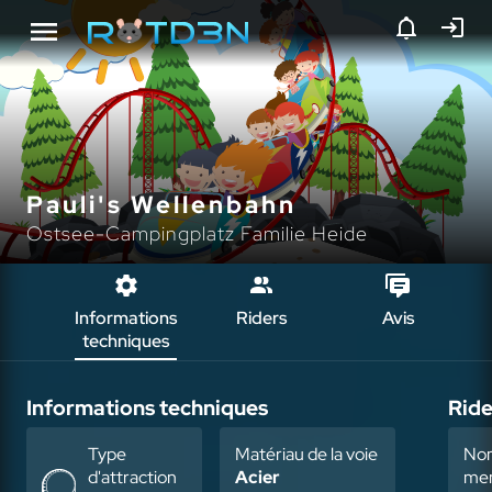
Pauli's Wellenbahn
Ostsee-Campingplatz Familie Heide
Informations
Riders
Avis
techniques
Informations techniques
Ride
Type
Matériau de la voie
No
d'attraction
Acier
mem