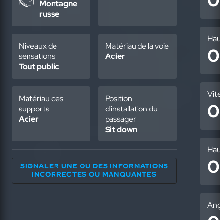
0
Montagne
russe
Hau
Niveaux de
Matériau de la voie
0
sensations
Acier
Tout public
Vit
Matériau des
Position
0
supports
d'installation du
Acier
passager
Sit down
Hau
0
SIGNALER UNE OU DES INFORMATIONS
INCORRECTES OU MANQUANTES
Ang