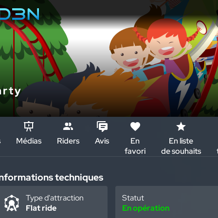
arty
s
Médias
Riders
Avis
En
En liste
favori
de souhaits
Informations techniques
Type d'attraction
Statut
Flat ride
En opération