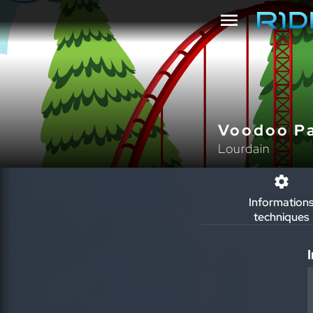
Voodoo P
Lourdain
Information
techniques