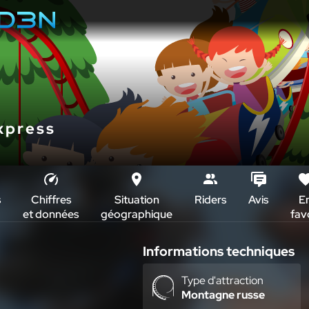
xpress
s
Chiffres
Situation
Riders
Avis
E
et données
géographique
fav
Informations techniques
Type d'attraction
Montagne russe