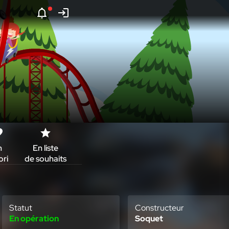
n
En liste
Ici
ori
de souhaits
aussi
Statut
Constructeur
En opération
Soquet