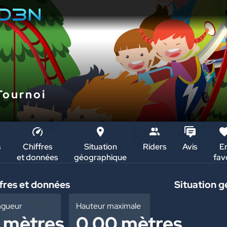
Tournoi
s
Chiffres
Situation
Riders
Avis
E
et données
géographique
fav
i
fres et données
Situation 
+
ngueur
Hauteur maximale
 mètres
0.00 mètres
–