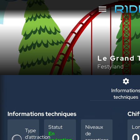
Le Grand 
Festyland
Information
techniques
Informations techniques
Chif
Statut
Niveaux
Lo
Type
En
de
0
d'attraction