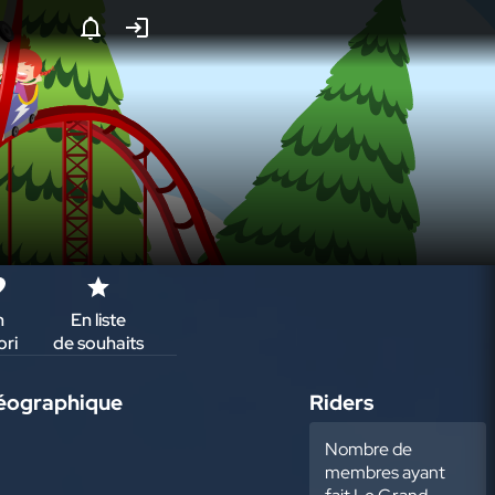
n
En liste
Mes
Ici
Édition
ori
de souhaits
tours
aussi
géographique
Riders
Nombre de
membres ayant