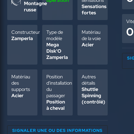
opération
sensations
Montagne
Sensations
russe
fortes
Vit
0
Constructeur
Type de
Matériau
Zamperla
modèle
de la voie
Mega
Acier
Disk'O
Zamperla
SI
Matériau
Position
Autres
des
d'installation
détails
supports
du
Shuttle
Acier
passager
Spinning
Position
(contrôlé)
à cheval
SIGNALER UNE OU DES INFORMATIONS