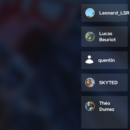
Leonard_LSR
Lucas
Beuriot
quentin
SKYTED
Théo
Dumez