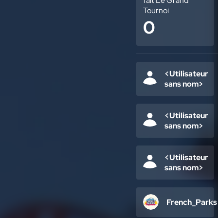
fait Le Grand
Tournoi
0
<Utilisateur
sans nom>
<Utilisateur
sans nom>
<Utilisateur
sans nom>
French_Parks