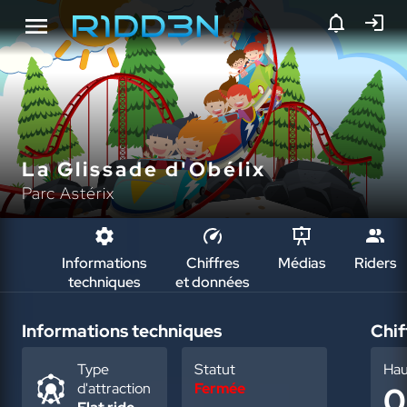
La Glissade d'Obélix
Parc Astérix
Informations
Chiffres
Médias
Riders
techniques
et données
Informations techniques
Chif
Type
Statut
Hau
d'attraction
Fermée
0